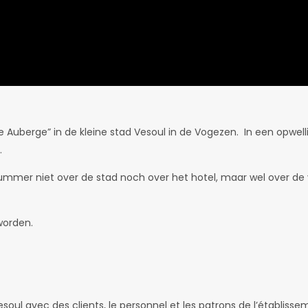
nne Auberge” in de kleine stad Vesoul in de Vogezen. In een opwel
.
nummer niet over de stad noch over het hotel, maar wel over de v
worden.
oul avec des clients, le personnel et les patrons de l’établissem