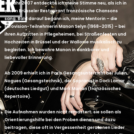
Im Jahr 2007 entdeckte ich meine Stimme neu, als ich in
einem Brüsseler Restaurant französische Chansons
sang. Bald darauf begann ich, meine Mentorin – die
Eurovision-Teilnehmerin Manon Selyn (1968–2015) – bei
ihren Auftritten in Pflegeheimen, bei Straßenfesten und
Hochzeiten in Brüssel und der Wallonie musikalisch zu
begleiten. Ich bewahre Manon in dankbarer und
liebevoller Erinnerung.
Ab 2009 erhielt ich in Paris Gesangsunterricht bei Julien
Nogues (Gesangstechnik), der Sopranistin Dorli Lamar
(deutsches Liedgut) und Mark Marian (französisches
Repertoire).
Die Aufnahmen wurden nicht remastert; sie sollen als
Orientierungshilfe bei den Proben dienen und dazu
beitragen, diese oft in Vergessenheit geratenen Lieder